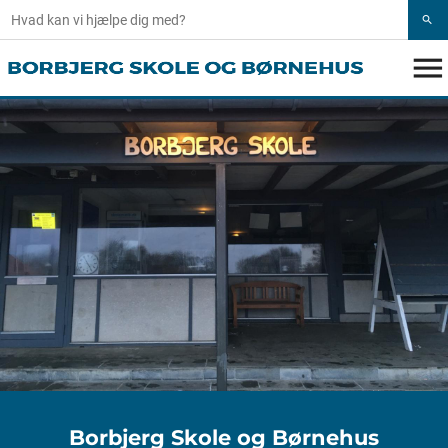
search
menu
Borbjerg Skole og Børnehus