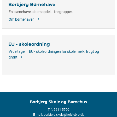
Borbjerg Børnehave
En børnehave aldersopdelt i tre grupper.
Om børnehaven
EU - skoleordning
Vi deltager i EU - skoleordningen for skolemælk, frugt og
grønt
Borbjerg Skole og Børnehus
Tlf.: 9611 5700
E-mail:
borbjerg.skole@holstebro.dk