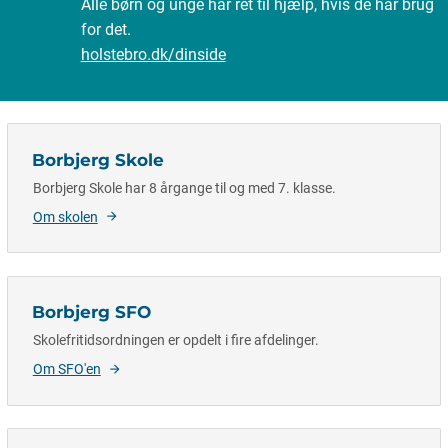
Alle børn og unge har ret til hjælp, hvis de har brug
for det.
holstebro.dk/dinside
Borbjerg Skole
Borbjerg Skole har 8 årgange til og med 7. klasse.
Om skolen
Borbjerg SFO
Skolefritidsordningen er opdelt i fire afdelinger.
Om SFO'en