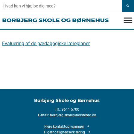
search
menu
Evaluering af de pædagogiske læreplaner
Borbjerg Skole og Børnehus
Tlf.: 9611 5700
E-mail:
borbjerg.skole@holstebro.dk
Flere kontaktoplysninger
Tilgængelighedserklæring