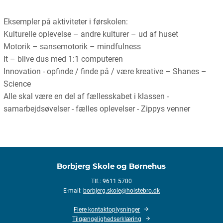
Eksempler på aktiviteter i førskolen:
Kulturelle oplevelse – andre kulturer – ud af huset
Motorik – sansemotorik – mindfulness
It – blive dus med 1:1 computeren
Innovation - opfinde / finde på / være kreative – Shanes –
Science
Alle skal være en del af fællesskabet i klassen -
samarbejdsøvelser - fælles oplevelser - Zippys venner
Borbjerg Skole og Børnehus
Tlf.: 9611 5700
E-mail:
borbjerg.skole@holstebro.dk
Flere kontaktoplysninger
Tilgængelighedserklæring